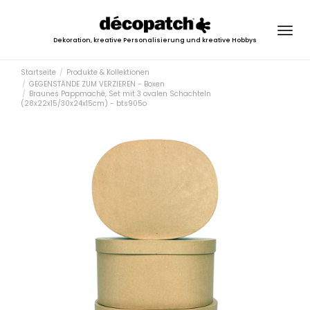
Togg
Dekoration, kreative Personalisierung und kreative Hobbys
navig
Startseite
Produkte & Kollektionen
GEGENSTÄNDE ZUM VERZIEREN - Boxen
Braunes Pappmaché, Set mit 3 ovalen Schachteln
(28x22x15/30x24x15cm) - bts905o