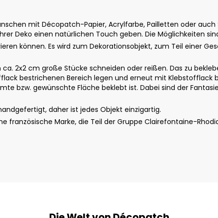
schen mit Décopatch-Papier, Acrylfarbe, Pailletten oder auch St
rer Deko einen natürlichen Touch geben. Die Möglichkeiten sin
ieren können. Es wird zum Dekorationsobjekt, zum Teil einer G
a. 2x2 cm große Stücke schneiden oder reißen. Das zu beklebe
fflack bestrichenen Bereich legen und erneut mit Klebstofflack b
te bzw. gewünschte Fläche beklebt ist. Dabei sind der Fantasie 
dgefertigt, daher ist jedes Objekt einzigartig.
 französische Marke, die Teil der Gruppe Clairefontaine-Rhodi
Die Welt von Décopatch