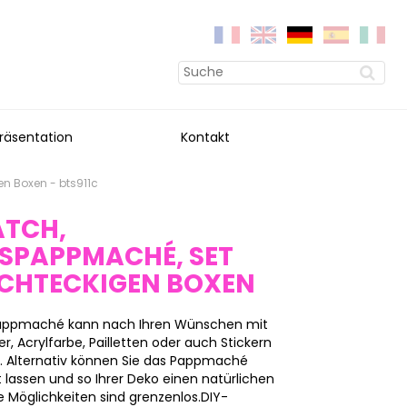
räsentation
Kontakt
n Boxen - bts911c
ATCH,
SPAPPMACHÉ, SET
ECHTECKIGEN BOXEN
 Pappmaché kann nach Ihren Wünschen mit
, Acrylfarbe, Pailletten oder auch Stickern
n. Alternativ können Sie das Pappmaché
 lassen und so Ihrer Deko einen natürlichen
 Möglichkeiten sind grenzenlos.DIY-