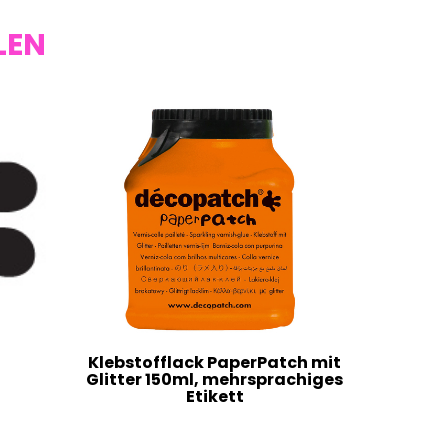
LEN
Klebstofflack PaperPatch mit
Glitter 150ml, mehrsprachiges
Etikett