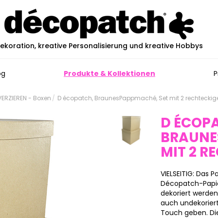
ekoration, kreative Personalisierung und kreative Hobbys
og
Produkte & Kollektionen
P
ERZIEREN - Boxen
D écopatch, BraunesPappmaché, Set mit 2 rechteckige
D ÉCOP
BRAUNE
MIT 2 R
VIELSEITIG: Das
Décopatch-Papier
dekoriert werde
auch undekoriert
Touch geben. Die