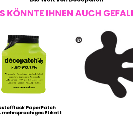
S KÖNNTE IHNEN AUCH GEFAL
bstofflack PaperPatch
, mehrsprachiges Etikett