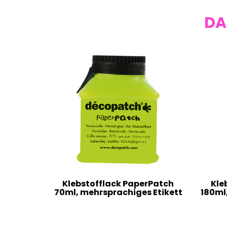
DA
Klebstofflack PaperPatch
Kle
70ml, mehrsprachiges Etikett
180ml