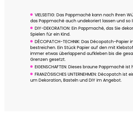
VIELSEITIG: Das Pappmaché kann nach Ihren Wün
das Pappmaché auch undekoriert lassen und so Ih
DIY-DEKORATION: Ein Pappmaché, das Sie dekor
Spielen für ein Kind.
DÉCOPATCH-TECHNIK: Das Décopatch-Papier in c
bestreichen. Ein Stück Papier auf den mit Klebsto
immer etwas überlappend aufkleben bis die gesam
Grenzen gesetzt.
EIGENSCHAFTEN: Dieses braune Pappmaché ist han
FRANZÖSISCHES UNTERNEHMEN: Décopatch ist eine
um Dekoration, Basteln und DIY im Angebot.