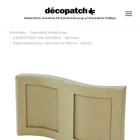
Togg
Dekoration, kreative Personalisierung und kreative Hobbys
navig
Startseite
Produkte & Kollektionen
GEGENSTÄNDE ZUM VERZIEREN - Rahmen
Pappmaché braun, Rahmen für DIN A4 - cd021o