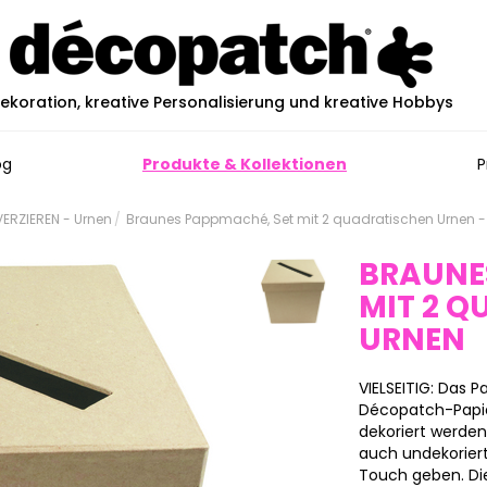
ekoration, kreative Personalisierung und kreative Hobbys
og
Produkte & Kollektionen
P
ERZIEREN - Urnen
Braunes Pappmaché, Set mit 2 quadratischen Urnen -
BRAUNE
MIT 2 
URNEN
VIELSEITIG: Das
Décopatch-Papier
dekoriert werde
auch undekoriert
Touch geben. Die