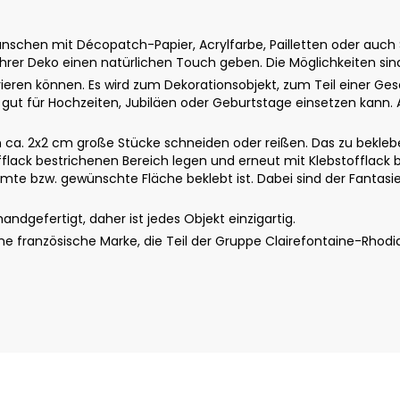
schen mit Décopatch-Papier, Acrylfarbe, Pailletten oder auch St
rer Deko einen natürlichen Touch geben. Die Möglichkeiten sin
ieren können. Es wird zum Dekorationsobjekt, zum Teil einer G
 gut für Hochzeiten, Jubiläen oder Geburtstage einsetzen kann. Al
a. 2x2 cm große Stücke schneiden oder reißen. Das zu beklebe
fflack bestrichenen Bereich legen und erneut mit Klebstofflack b
te bzw. gewünschte Fläche beklebt ist. Dabei sind der Fantasie 
dgefertigt, daher ist jedes Objekt einzigartig.
 französische Marke, die Teil der Gruppe Clairefontaine-Rhodi