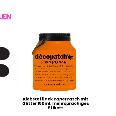
LEN
Klebstofflack PaperPatch mit
Glitter 150ml, mehrsprachiges
Etikett