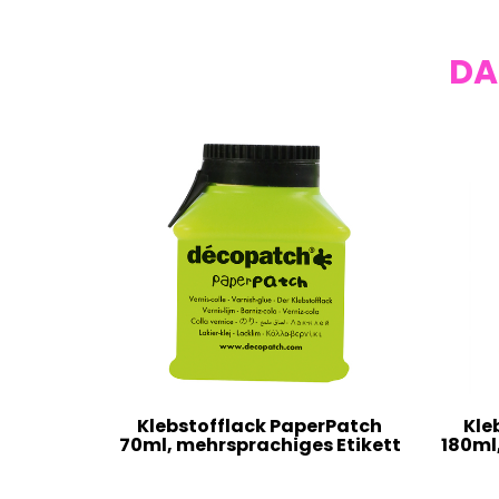
DA
Klebstofflack PaperPatch
Kle
70ml, mehrsprachiges Etikett
180ml