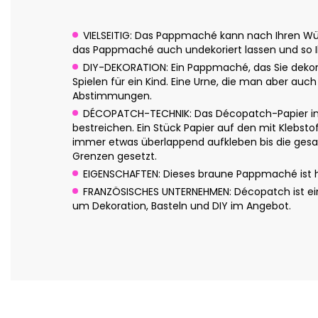
VIELSEITIG: Das Pappmaché kann nach Ihren Wün
das Pappmaché auch undekoriert lassen und so Ih
DIY-DEKORATION: Ein Pappmaché, das Sie dekor
Spielen für ein Kind. Eine Urne, die man aber auch
Abstimmungen.
DÉCOPATCH-TECHNIK: Das Décopatch-Papier in c
bestreichen. Ein Stück Papier auf den mit Klebsto
immer etwas überlappend aufkleben bis die gesam
Grenzen gesetzt.
EIGENSCHAFTEN: Dieses braune Pappmaché ist han
FRANZÖSISCHES UNTERNEHMEN: Décopatch ist eine
um Dekoration, Basteln und DIY im Angebot.