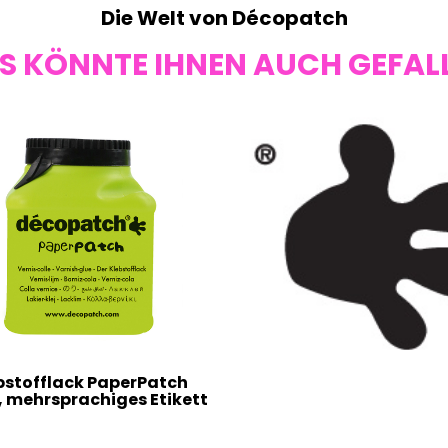
Die Welt von Décopatch
S KÖNNTE IHNEN AUCH GEFAL
bstofflack PaperPatch
, mehrsprachiges Etikett