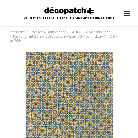
Togg
Dekoration, kreative Personalisierung und kreative Hobbys
navig
Startseite
Produkte & Kollektionen
PAPIER - Papier klassisch
Packung mit 20 Blatt Décopatch-Papier 30x40cm, Motiv Nr. 706 -
fda706o