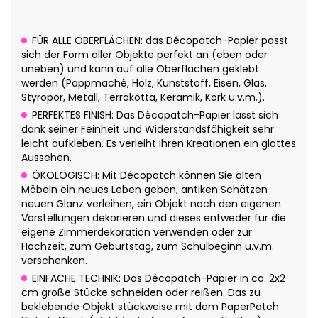
FÜR ALLE OBERFLÄCHEN: das Décopatch-Papier passt
sich der Form aller Objekte perfekt an (eben oder
uneben) und kann auf alle Oberflächen geklebt
werden (Pappmaché, Holz, Kunststoff, Eisen, Glas,
Styropor, Metall, Terrakotta, Keramik, Kork u.v.m.).
PERFEKTES FINISH: Das Décopatch-Papier lässt sich
dank seiner Feinheit und Widerstandsfähigkeit sehr
leicht aufkleben. Es verleiht Ihren Kreationen ein glattes
Aussehen.
ÖKOLOGISCH: Mit Décopatch können Sie alten
Möbeln ein neues Leben geben, antiken Schätzen
neuen Glanz verleihen, ein Objekt nach den eigenen
Vorstellungen dekorieren und dieses entweder für die
eigene Zimmerdekoration verwenden oder zur
Hochzeit, zum Geburtstag, zum Schulbeginn u.v.m.
verschenken.
EINFACHE TECHNIK: Das Décopatch-Papier in ca. 2x2
cm große Stücke schneiden oder reißen. Das zu
beklebende Objekt stückweise mit dem PaperPatch