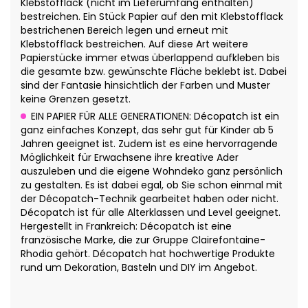
Klebstofflack (nicht im Lieferumfang enthalten)
bestreichen. Ein Stück Papier auf den mit Klebstofflack
bestrichenen Bereich legen und erneut mit
Klebstofflack bestreichen. Auf diese Art weitere
Papierstücke immer etwas überlappend aufkleben bis
die gesamte bzw. gewünschte Fläche beklebt ist. Dabei
sind der Fantasie hinsichtlich der Farben und Muster
keine Grenzen gesetzt.
EIN PAPIER FÜR ALLE GENERATIONEN: Décopatch ist ein
ganz einfaches Konzept, das sehr gut für Kinder ab 5
Jahren geeignet ist. Zudem ist es eine hervorragende
Möglichkeit für Erwachsene ihre kreative Ader
auszuleben und die eigene Wohndeko ganz persönlich
zu gestalten. Es ist dabei egal, ob Sie schon einmal mit
der Décopatch-Technik gearbeitet haben oder nicht.
Décopatch ist für alle Alterklassen und Level geeignet.
Hergestellt in Frankreich: Décopatch ist eine
französische Marke, die zur Gruppe Clairefontaine-
Rhodia gehört. Décopatch hat hochwertige Produkte
rund um Dekoration, Basteln und DIY im Angebot.