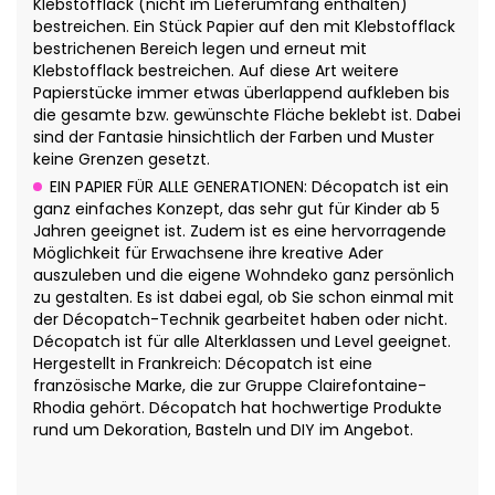
Klebstofflack (nicht im Lieferumfang enthalten)
bestreichen. Ein Stück Papier auf den mit Klebstofflack
bestrichenen Bereich legen und erneut mit
Klebstofflack bestreichen. Auf diese Art weitere
Papierstücke immer etwas überlappend aufkleben bis
die gesamte bzw. gewünschte Fläche beklebt ist. Dabei
sind der Fantasie hinsichtlich der Farben und Muster
keine Grenzen gesetzt.
EIN PAPIER FÜR ALLE GENERATIONEN: Décopatch ist ein
ganz einfaches Konzept, das sehr gut für Kinder ab 5
Jahren geeignet ist. Zudem ist es eine hervorragende
Möglichkeit für Erwachsene ihre kreative Ader
auszuleben und die eigene Wohndeko ganz persönlich
zu gestalten. Es ist dabei egal, ob Sie schon einmal mit
der Décopatch-Technik gearbeitet haben oder nicht.
Décopatch ist für alle Alterklassen und Level geeignet.
Hergestellt in Frankreich: Décopatch ist eine
französische Marke, die zur Gruppe Clairefontaine-
Rhodia gehört. Décopatch hat hochwertige Produkte
rund um Dekoration, Basteln und DIY im Angebot.