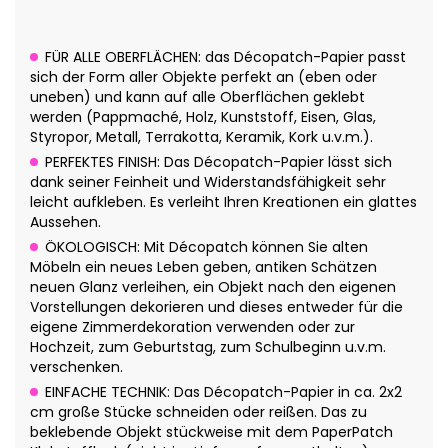
FÜR ALLE OBERFLÄCHEN: das Décopatch-Papier passt
sich der Form aller Objekte perfekt an (eben oder
uneben) und kann auf alle Oberflächen geklebt
werden (Pappmaché, Holz, Kunststoff, Eisen, Glas,
Styropor, Metall, Terrakotta, Keramik, Kork u.v.m.).
PERFEKTES FINISH: Das Décopatch-Papier lässt sich
dank seiner Feinheit und Widerstandsfähigkeit sehr
leicht aufkleben. Es verleiht Ihren Kreationen ein glattes
Aussehen.
ÖKOLOGISCH: Mit Décopatch können Sie alten
Möbeln ein neues Leben geben, antiken Schätzen
neuen Glanz verleihen, ein Objekt nach den eigenen
Vorstellungen dekorieren und dieses entweder für die
eigene Zimmerdekoration verwenden oder zur
Hochzeit, zum Geburtstag, zum Schulbeginn u.v.m.
verschenken.
EINFACHE TECHNIK: Das Décopatch-Papier in ca. 2x2
cm große Stücke schneiden oder reißen. Das zu
beklebende Objekt stückweise mit dem PaperPatch