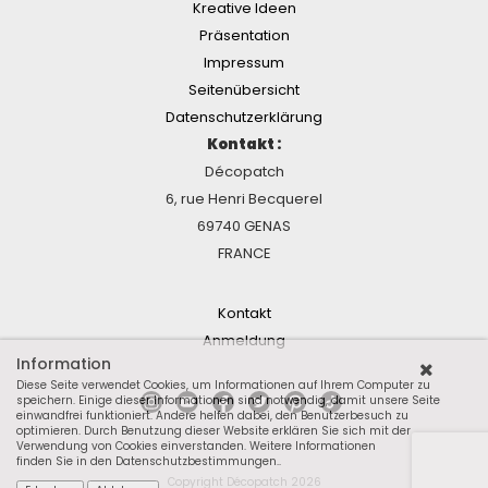
Kreative Ideen
Präsentation
Impressum
Seitenübersicht
Datenschutzerklärung
Kontakt :
Décopatch
6, rue Henri Becquerel
69740 GENAS
FRANCE
Kontakt
Anmeldung
Information
Diese Seite verwendet Cookies, um Informationen auf Ihrem Computer zu
speichern. Einige dieser Informationen sind notwendig, damit unsere Seite
einwandfrei funktioniert. Andere helfen dabei, den Benutzerbesuch zu
optimieren. Durch Benutzung dieser Website erklären Sie sich mit der
Verwendung von Cookies einverstanden.
Weitere Informationen
finden Sie in den Datenschutzbestimmungen.
.
Copyright Décopatch 2026