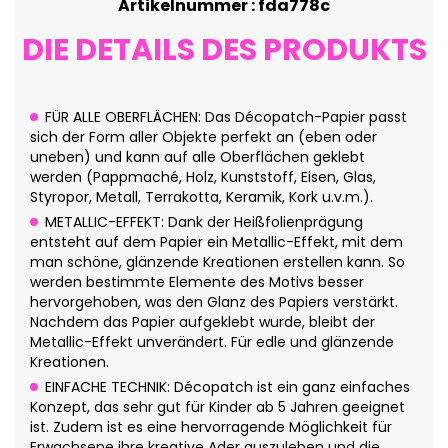
Artikelnummer : fda778c
DIE DETAILS DES PRODUKTS
FÜR ALLE OBERFLÄCHEN: Das Décopatch-Papier passt
sich der Form aller Objekte perfekt an (eben oder
uneben) und kann auf alle Oberflächen geklebt
werden (Pappmaché, Holz, Kunststoff, Eisen, Glas,
Styropor, Metall, Terrakotta, Keramik, Kork u.v.m.).
METALLIC-EFFEKT: Dank der Heißfolienprägung
entsteht auf dem Papier ein Metallic-Effekt, mit dem
man schöne, glänzende Kreationen erstellen kann. So
werden bestimmte Elemente des Motivs besser
hervorgehoben, was den Glanz des Papiers verstärkt.
Nachdem das Papier aufgeklebt wurde, bleibt der
Metallic-Effekt unverändert. Für edle und glänzende
Kreationen.
EINFACHE TECHNIK: Décopatch ist ein ganz einfaches
Konzept, das sehr gut für Kinder ab 5 Jahren geeignet
ist. Zudem ist es eine hervorragende Möglichkeit für
Erwachsene ihre kreative Ader auszuleben und die