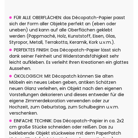
FÜR ALLE OBERFLÄCHEN: das Décopatch-Papier passt
sich der Form aller Objekte perfekt an (eben oder
uneben) und kann auf alle Oberflächen geklebt
werden (Pappmaché, Holz, Kunststoff, Eisen, Glas,
Styropor, Metall, Terrakotta, Keramik, Kork u.v.m.).
PERFEKTES FINISH: Das Décopatch-Papier lässt sich
dank seiner Feinheit und Widerstandsfähigkeit sehr
leicht aufkleben. Es verleiht Ihren Kreationen ein glattes
Aussehen.
ÖKOLOGISCH: Mit Décopatch können Sie alten
Möbeln ein neues Leben geben, antiken Schätzen
neuen Glanz verleihen, ein Objekt nach den eigenen
Vorstellungen dekorieren und dieses entweder für die
eigene Zimmerdekoration verwenden oder zur
Hochzeit, zum Geburtstag, zum Schulbeginn u.v.m.
verschenken.
EINFACHE TECHNIK: Das Décopatch-Papier in ca. 2x2
cm große Stücke schneiden oder reißen. Das zu
beklebende Objekt stückweise mit dem PaperPatch