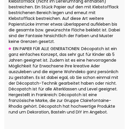
Klebstofflack (nicht im Lieferumfang enthalten)
bestreichen. Ein Stück Papier auf den mit Klebstofflack
bestrichenen Bereich legen und erneut mit
Klebstofflack bestreichen. Auf diese Art weitere
Papierstücke immer etwas überlappend aufkleben bis
die gesamte bzw. gewünschte Fläche beklebt ist. Dabei
sind der Fantasie hinsichtlich der Farben und Muster
keine Grenzen gesetzt.
EIN PAPIER FÜR ALLE GENERATIONEN: Décopatch ist ein
ganz einfaches Konzept, das sehr gut für Kinder ab 5
Jahren geeignet ist. Zudem ist es eine hervorragende
Möglichkeit für Erwachsene ihre kreative Ader
auszuleben und die eigene Wohndeko ganz persönlich
zu gestalten. Es ist dabei egal, ob Sie schon einmal mit
der Décopatch-Technik gearbeitet haben oder nicht.
Décopatch ist für alle Alterklassen und Level geeignet.
Hergestellt in Frankreich: Décopatch ist eine
französische Marke, die zur Gruppe Clairefontaine-
Rhodia gehört. Décopatch hat hochwertige Produkte
rund um Dekoration, Basteln und DIY im Angebot.