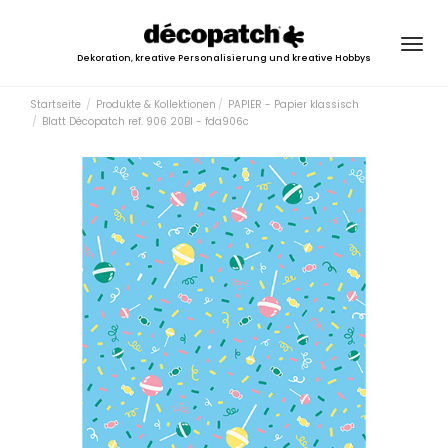
Togg
Dekoration, kreative Personalisierung und kreative Hobbys
navig
Startseite
Produkte & Kollektionen
PAPIER - Papier klassisch
Blatt Décopatch ref. 906 20Bl - fda906c