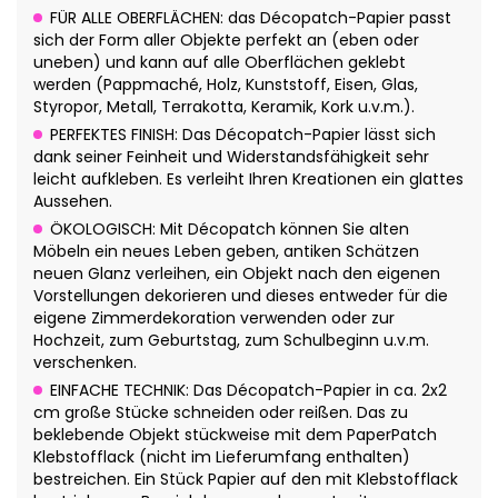
FÜR ALLE OBERFLÄCHEN: das Décopatch-Papier passt
sich der Form aller Objekte perfekt an (eben oder
uneben) und kann auf alle Oberflächen geklebt
werden (Pappmaché, Holz, Kunststoff, Eisen, Glas,
Styropor, Metall, Terrakotta, Keramik, Kork u.v.m.).
PERFEKTES FINISH: Das Décopatch-Papier lässt sich
dank seiner Feinheit und Widerstandsfähigkeit sehr
leicht aufkleben. Es verleiht Ihren Kreationen ein glattes
Aussehen.
ÖKOLOGISCH: Mit Décopatch können Sie alten
Möbeln ein neues Leben geben, antiken Schätzen
neuen Glanz verleihen, ein Objekt nach den eigenen
Vorstellungen dekorieren und dieses entweder für die
eigene Zimmerdekoration verwenden oder zur
Hochzeit, zum Geburtstag, zum Schulbeginn u.v.m.
verschenken.
EINFACHE TECHNIK: Das Décopatch-Papier in ca. 2x2
cm große Stücke schneiden oder reißen. Das zu
beklebende Objekt stückweise mit dem PaperPatch
Klebstofflack (nicht im Lieferumfang enthalten)
bestreichen. Ein Stück Papier auf den mit Klebstofflack