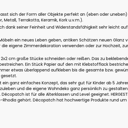
sst sich der Form aller Objekte perfekt an (eben oder uneben)
, Metall, Terrakotta, Keramik, Kork u.v.m.).
ch dank seiner Feinheit und Widerstandsfähigkeit sehr leicht aufk
öbeln ein neues Leben geben, antiken Schätzen neuen Glanz ve
ür die eigene Zimmerdekoration verwenden oder zur Hochzeit, z
. 2x2 cm große Stücke schneiden oder reißen. Das zu bekleben
bestreichen. Ein Stück Papier auf den mit Klebstofflack bestrich
immer etwas überlappend aufkleben bis die gesamte bzw. gewünsc
 gesetzt.
t ein ganz einfaches Konzept, das sehr gut für Kinder ab 5 Jahre
szuleben und die eigene Wohndeko ganz persönlich zu gestalten. 
écopatch ist für alle Alterklassen und Level geeignet. HERGEST
ne-Rhodia gehört. Décopatch hat hochwertige Produkte rund um 