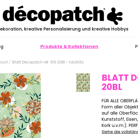
ekoration, kreative Personalisierung und kreative Hobbys
og
Produkte & Kollektionen
P
sisch
Blatt Décopatch ref. 913 20Bl - fda913c
BLATT D
20BL
FÜR ALLE OBERFL
Form aller Obje
auf alle Oberfl
Kunststoff, Eisen
Kork u.v.m.). PER
Siehe die vollstä