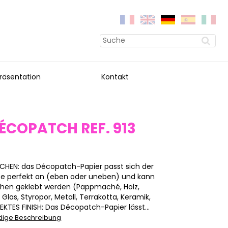
räsentation
Kontakt
ÉCOPATCH REF. 913
ÄCHEN: das Décopatch-Papier passt sich der
kte perfekt an (eben oder uneben) und kann
ächen geklebt werden (Pappmaché, Holz,
, Glas, Styropor, Metall, Terrakotta, Keramik,
FEKTES FINISH: Das Décopatch-Papier lässt...
ndige Beschreibung