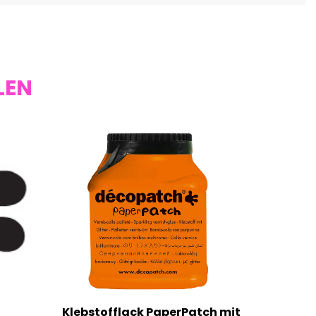
LEN
Klebstofflack PaperPatch mit