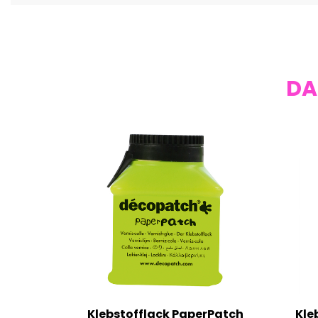
DA
Klebstofflack PaperPatch
Kle