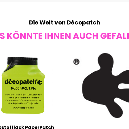
Die Welt von Décopatch
S KÖNNTE IHNEN AUCH GEFAL
bstofflack PaperPatch