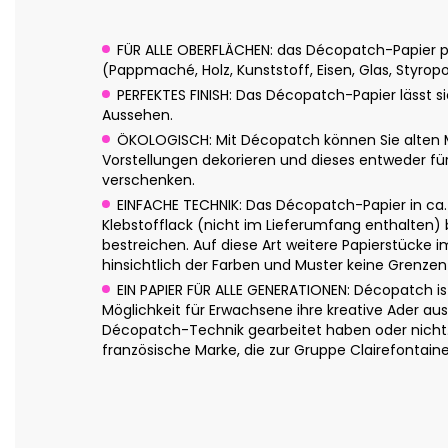
FÜR ALLE OBERFLÄCHEN: das Décopatch-Papier pa
(Pappmaché, Holz, Kunststoff, Eisen, Glas, Styropor
PERFEKTES FINISH: Das Décopatch-Papier lässt si
Aussehen.
ÖKOLOGISCH: Mit Décopatch können Sie alten M
Vorstellungen dekorieren und dieses entweder f
verschenken.
EINFACHE TECHNIK: Das Décopatch-Papier in ca
Klebstofflack (nicht im Lieferumfang enthalten) 
bestreichen. Auf diese Art weitere Papierstücke 
hinsichtlich der Farben und Muster keine Grenzen
EIN PAPIER FÜR ALLE GENERATIONEN: Décopatch is
Möglichkeit für Erwachsene ihre kreative Ader au
Décopatch-Technik gearbeitet haben oder nicht. D
französische Marke, die zur Gruppe Clairefontai