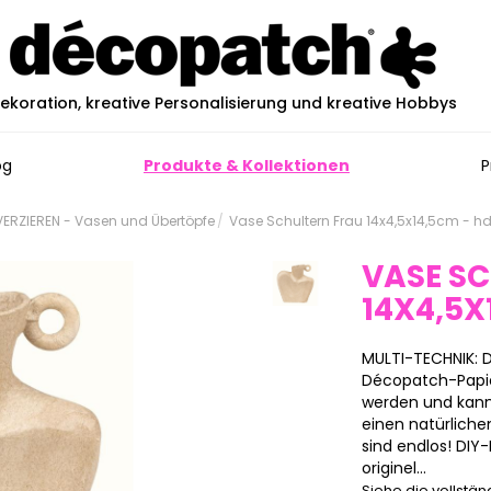
ekoration, kreative Personalisierung und kreative Hobbys
og
Produkte & Kollektionen
P
ERZIEREN - Vasen und Übertöpfe
Vase Schultern Frau 14x4,5x14,5cm - 
VASE S
14X4,5X
MULTI-TECHNIK: 
Décopatch-Papier,
werden und kann 
einen natürliche
sind endlos! DIY
originel...
Siehe die vollstä