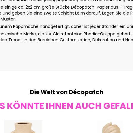
 einige ca. 2x2 cm große Stücke Décopatch-Papier aus - Tragen
he und geben Sie eine zweite Schicht Leim darauf. Legen Sie di
 Muster.
unem Pappmaché handgefertigt, daher ist jeder Ständer ein Unik
anzösische Marke, die zur Clairefontaine Rhodia-Gruppe gehört. 
den Trends in den Bereichen Customization, Dekoration und Ho
Die Welt von Décopatch
S KÖNNTE IHNEN AUCH GEFAL