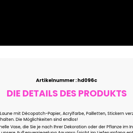
Artikelnummer : hd096c
DIE DETAILS DES PRODUKTS
aune mit Décopatch-Papier, Acrylfarbe, Pailletten, Stickern ve
rhalten. Die Möglichkeiten sind endlos!
elle Vase, die Sie je nach Ihrer Dekoration oder der Pflanze im I
 unsere Außenversiegelung Aquapro (nicht im Lieferumfang ent