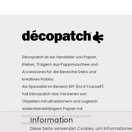
Décopatch ist ein Hersteller von Papier,
Kleber, Trägern aus Pappmaschee und
Accessoires für die Bereiche Deko und
kreatives Hobby.
Als Spezialist im Bereich DIY (Do it Yourself)
hat Décopatch das Verzieren von
Objekten mit ultradünnem und zugleich
widerstandsfähigem Papier mit
zahlreichen modernen Designs und
Information
Motiven revolutioniert.
Diese Seite verwendet Cookies, um Informationen