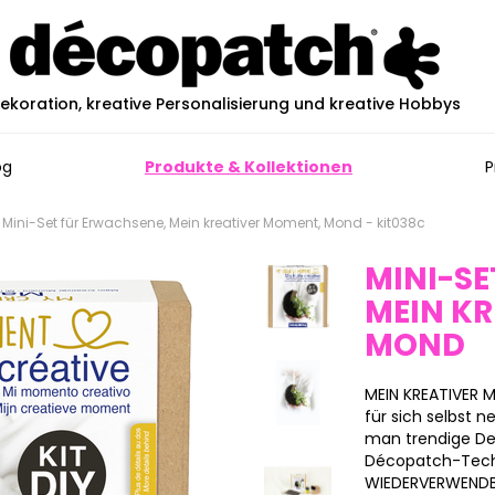
ekoration, kreative Personalisierung und kreative Hobbys
og
Produkte & Kollektionen
P
Mini-Set für Erwachsene, Mein kreativer Moment, Mond - kit038c
MINI-SE
MEIN K
MOND
MEIN KREATIVER MO
für sich selbst
man trendige Dek
Décopatch-Tech
WIEDERVERWENDBA