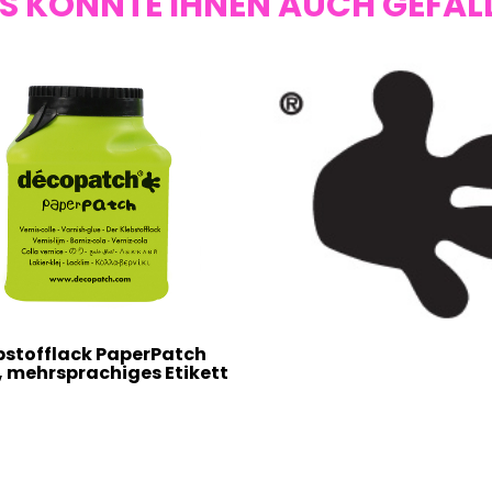
S KÖNNTE IHNEN AUCH GEFAL
bstofflack PaperPatch
, mehrsprachiges Etikett