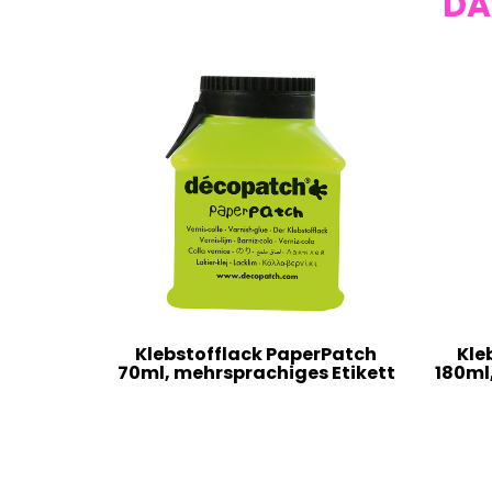
DA
Klebstofflack PaperPatch
Kle
70ml, mehrsprachiges Etikett
180ml