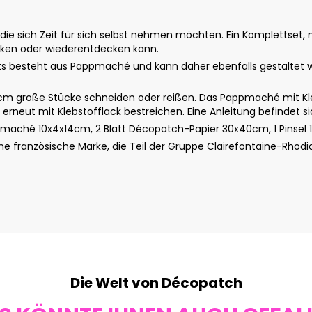
e, die sich Zeit für sich selbst nehmen möchten. Ein Komplettse
cken oder wiederentdecken kann.
s besteht aus Pappmaché und kann daher ebenfalls gestaltet w
m große Stücke schneiden oder reißen. Das Pappmaché mit Klebs
erneut mit Klebstofflack bestreichen. Eine Anleitung befindet s
maché 10x4x14cm, 2 Blatt Décopatch-Papier 30x40cm, 1 Pinsel 1,5
 französische Marke, die Teil der Gruppe Clairefontaine-Rhodi
Die Welt von Décopatch