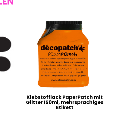
LEN
Klebstofflack PaperPatch mit
Glitter 150ml, mehrsprachiges
Etikett