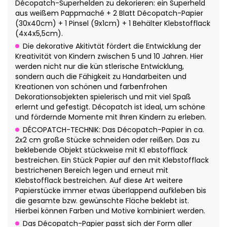
Décopatch-Superhelden zu dekorieren: ein Superheld
aus weißem Pappmaché + 2 Blatt Décopatch-Papier
(30x40cm) + 1 Pinsel (9x1cm) + 1 Behälter Klebstofflack
(4x4x5,5cm).
Die dekorative Akitivtät fördert die Entwicklung der
Kreativität von Kindern zwischen 5 und 10 Jahren. Hier
werden nicht nur die kün stlerische Entwicklung,
sondern auch die Fähigkeit zu Handarbeiten und
Kreationen von schönen und farbenfrohen
Dekorationsobjekten spielerisch und mit viel Spaß
erlernt und gefestigt. Décopatch ist ideal, um schöne
und fördernde Momente mit Ihren Kindern zu erleben.
DÉCOPATCH-TECHNIK: Das Décopatch-Papier in ca.
2x2 cm große Stücke schneiden oder reißen. Das zu
beklebende Objekt stückweise mit Kl ebstofflack
bestreichen. Ein Stück Papier auf den mit Klebstofflack
bestrichenen Bereich legen und erneut mit
Klebstofflack bestreichen. Auf diese Art weitere
Papierstücke immer etwas überlappend aufkleben bis
die gesamte bzw. gewünschte Fläche beklebt ist.
Hierbei können Farben und Motive kombiniert werden.
Das Décopatch-Papier passt sich der Form aller