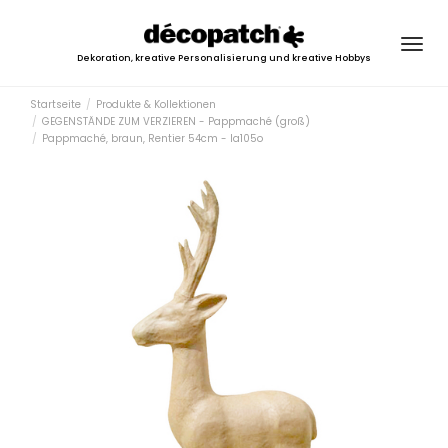
Togg
Dekoration, kreative Personalisierung und kreative Hobbys
navig
Startseite
Produkte & Kollektionen
GEGENSTÄNDE ZUM VERZIEREN - Pappmaché (groß)
Pappmaché, braun, Rentier 54cm - la105o