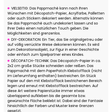
VIELSEITIG: Das Pappmaché kann nach Ihren
Wünschen mit Décopatch-Papier, Acrylfarbe, Pailletten
oder auch Stickern dekoriert werden. Alternativ können
Sie das Pappmaché auch undekoriert lassen und so
Ihrer Deko einen natürlichen Touch geben. Die
Möglichkeiten sind grenzenlos.
DIY-DEKORATION: Ein Tier, das Sie originalgetreu oder
auf völlig verrückte Weise dekorieren können. Es wird
zum Dekorationsobjekt, zur Figur in einer Geschichte
oder einfach zum Spielpartner eines Kindes.
DÉCOPATCH-TECHNIK: Das Décopatch-Papier in ca.
2x2 cm große Stücke schneiden oder reißen. Das
Pappmaché mit dem PaperPatch Klebstofflack (nicht
im Lieferumfang enthalten) bestreichen. Ein Stück
Papier auf den mit Klebstofflack bestrichenen Bereich
legen und erneut mit Klebstofflack bestreichen. Auf
diese Art weitere Papierstücke immer etwas
überlappend aufkleben bis die gesamte bzw.
gewünschte Fläche beklebt ist. Dabei sind der Fantasie
hinsichtlich der Farben und Muster keine Grenzen
gesetzt.