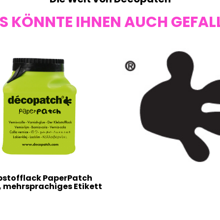
S KÖNNTE IHNEN AUCH GEFAL
bstofflack PaperPatch
, mehrsprachiges Etikett