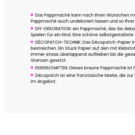
Das Pappmaché kann nach Ihren Wünschen mit Dé
Pappmaché auch undekoriert lassen und so Ihrer 
DIY-DEKORATION: ein Pappmaché, das Sie dekor
Spielen für ein Kind. Eine schöne selbstgestalt
DÉCOPATCH-TECHNIK: Das Décopatch-Papier in c
bestreichen. Ein Stück Papier auf den mit Klebsto
immer etwas überlappend aufkleben bis die gesam
Grenzen gesetzt.
EIGENSCHAFTEN: Dieses braune Pappmaché ist han
Décopatch ist eine französische Marke, die zu
im Angebot.