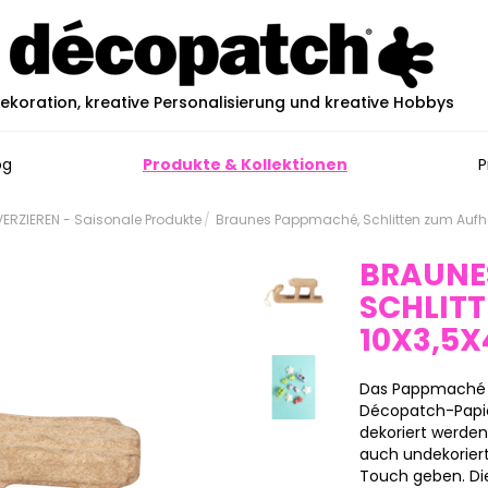
ekoration, kreative Personalisierung und kreative Hobbys
og
Produkte & Kollektionen
P
RZIEREN - Saisonale Produkte
Braunes Pappmaché, Schlitten zum Auf
BRAUNE
SCHLIT
10X3,5X
Das Pappmaché 
Décopatch-Papier
dekoriert werde
auch undekoriert
Touch geben. Die