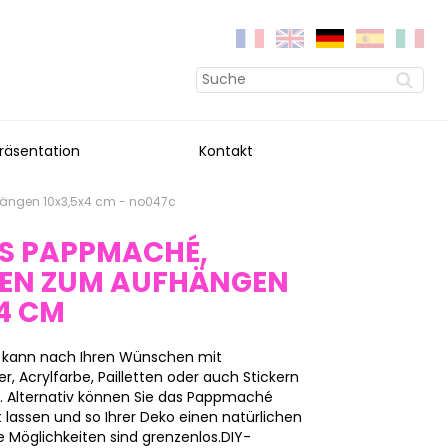
räsentation
Kontakt
hängen 10x3,5x4 cm - no047c
S PAPPMACHÉ,
TEN ZUM AUFHÄNGEN
4 CM
kann nach Ihren Wünschen mit
, Acrylfarbe, Pailletten oder auch Stickern
n. Alternativ können Sie das Pappmaché
 lassen und so Ihrer Deko einen natürlichen
 Möglichkeiten sind grenzenlos.DIY-