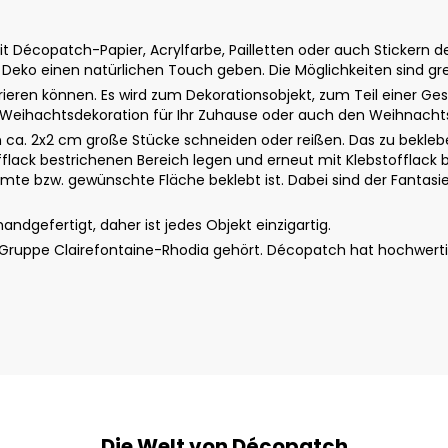
copatch-Papier, Acrylfarbe, Pailletten oder auch Stickern dek
Deko einen natürlichen Touch geben. Die Möglichkeiten sind gr
ieren können. Es wird zum Dekorationsobjekt, zum Teil einer 
ete Weihachtsdekoration für Ihr Zuhause oder auch den Weihnach
a. 2x2 cm große Stücke schneiden oder reißen. Das zu beklebe
fflack bestrichenen Bereich legen und erneut mit Klebstofflack b
te bzw. gewünschte Fläche beklebt ist. Dabei sind der Fantasie 
dgefertigt, daher ist jedes Objekt einzigartig.
r Gruppe Clairefontaine-Rhodia gehört. Décopatch hat hochwert
Die Welt von Décopatch