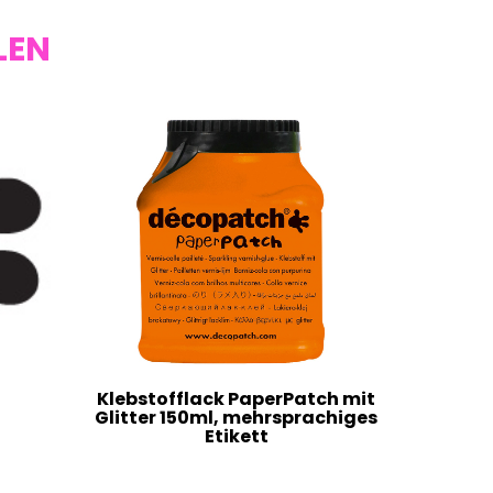
LEN
Klebstofflack PaperPatch mit
Glitter 150ml, mehrsprachiges
Etikett