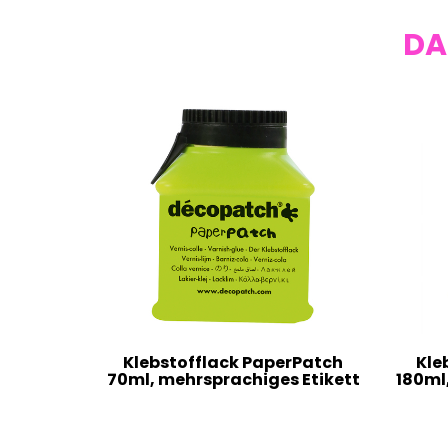
DA
Klebstofflack PaperPatch
Kle
70ml, mehrsprachiges Etikett
180ml