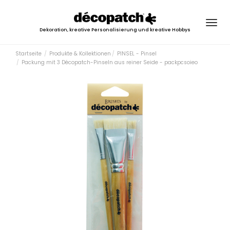
Togg
Dekoration, kreative Personalisierung und kreative Hobbys
navig
Startseite
Produkte & Kollektionen
PINSEL - Pinsel
Packung mit 3 Décopatch-Pinseln aus reiner Seide - packpcsoieo