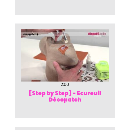
2:00
[Step by Step] - Ecureuil
Décopatch