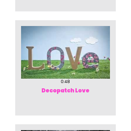
0:48
Decopatch Love