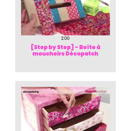
2:00
[Step by Step] - Boîte à
mouchoirs Décopatch