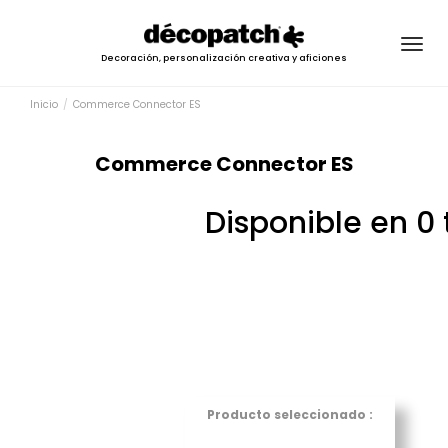
Togg
Decoración, personalización creativa y aficiones
navig
Inicio
Commerce Connector ES
Commerce Connector ES
Disponible en 0 
Producto seleccionado :