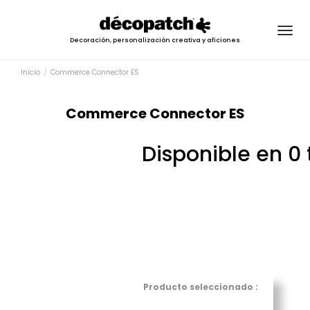
Togg
Decoración, personalización creativa y aficiones
navig
Inicio
Commerce Connector ES
Commerce Connector ES
Disponible en 0 
Producto seleccionado :