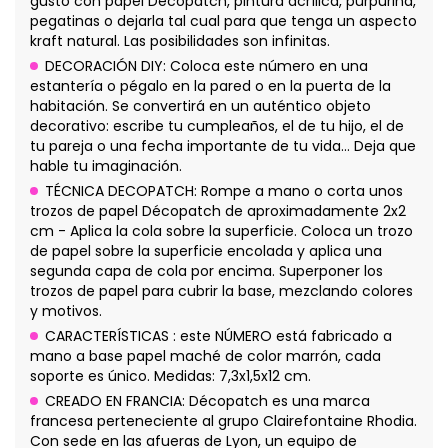
gusto con papel Décopatch, pintura acrílica, purpurina,
pegatinas o dejarla tal cual para que tenga un aspecto
kraft natural. Las posibilidades son infinitas.
DECORACIÓN DIY: Coloca este número en una
estantería o pégalo en la pared o en la puerta de la
habitación. Se convertirá en un auténtico objeto
decorativo: escribe tu cumpleaños, el de tu hijo, el de
tu pareja o una fecha importante de tu vida... Deja que
hable tu imaginación.
TÉCNICA DECOPATCH: Rompe a mano o corta unos
trozos de papel Décopatch de aproximadamente 2x2
cm - Aplica la cola sobre la superficie. Coloca un trozo
de papel sobre la superficie encolada y aplica una
segunda capa de cola por encima. Superponer los
trozos de papel para cubrir la base, mezclando colores
y motivos.
CARACTERÍSTICAS : este NÚMERO está fabricado a
mano a base papel maché de color marrón, cada
soporte es único. Medidas: 7,3x1,5x12 cm.
CREADO EN FRANCIA: Décopatch es una marca
francesa perteneciente al grupo Clairefontaine Rhodia.
Con sede en las afueras de Lyon, un equipo de