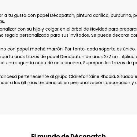
a tu gusto con papel Décopatch, pintura acrílica, purpurina, pe
as.
lizar con su hijo y colgar en el árbol de Navidad para prepara
regalo personalizado para sus invitados. Se puede decorar con
o con papel maché marrón. Por tanto, cada soporte es único.
rta unos trozos de papel Decopatch de unos 2x2 cm. Aplica el
lica una segunda capa de cola encima. Superpon los trozos de pa
ncesa perteneciente al grupo Clairefontaine Rhodia. Situada e
r a las últimas tendencias en personalización, decoración y o
El mundo de Décopatch