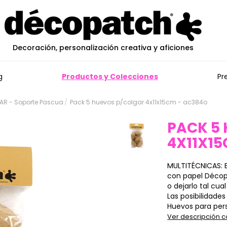
Decoración, personalización creativa y aficiones
g
Productos y Colecciones
Pr
R - Soporte Pascua
Pack 5 huevos p/colgar 4x11x15cm - ac384o
PACK 5
4X11X1
MULTITÉCNICAS: 
con papel Décopa
o dejarlo tal cua
Las posibilidade
Huevos para perso
Ver descripción 