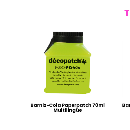
T
Barniz-Cola Paperpatch 70ml
Ba
Multilingüe