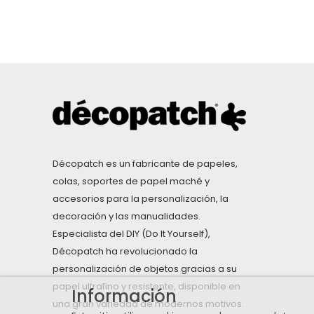
Décopatch es un fabricante de papeles,
colas, soportes de papel maché y
accesorios para la personalización, la
decoración y las manualidades.
Especialista del DIY (Do It Yourself),
Décopatch ha revolucionado la
personalización de objetos gracias a su
papel ultrafino y resistente, disponible en
Información
una gran variedad de modernos motivos.