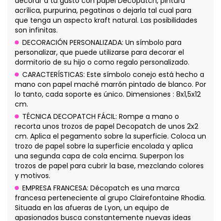
decorar a tu gusto con papel Décopatch, pintura
acrílica, purpurina, pegatinas o dejarla tal cual para
que tenga un aspecto kraft natural. Las posibilidades
son infinitas.
DECORACIÓN PERSONALIZADA: Un símbolo para
personalizar, que puede utilizarse para decorar el
dormitorio de su hijo o como regalo personalizado.
CARACTERÍSTICAS: Este símbolo conejo está hecho a
mano con papel maché marrón pintado de blanco. Por
lo tanto, cada soporte es único. Dimensiones : 8x1,5x12
cm.
TÉCNICA DECOPATCH FÁCIL: Rompe a mano o
recorta unos trozos de papel Decopatch de unos 2x2
cm. Aplica el pegamento sobre la superficie. Coloca un
trozo de papel sobre la superficie encolada y aplica
una segunda capa de cola encima. Superpon los
trozos de papel para cubrir la base, mezclando colores
y motivos.
EMPRESA FRANCESA: Décopatch es una marca
francesa perteneciente al grupo Clairefontaine Rhodia.
Situada en las afueras de Lyon, un equipo de
apasionados busca constantemente nuevas ideas