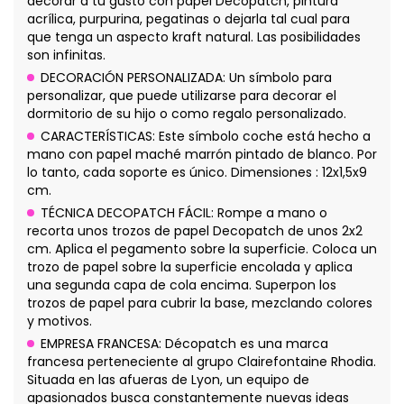
decorar a tu gusto con papel Décopatch, pintura
acrílica, purpurina, pegatinas o dejarla tal cual para
que tenga un aspecto kraft natural. Las posibilidades
son infinitas.
DECORACIÓN PERSONALIZADA: Un símbolo para
personalizar, que puede utilizarse para decorar el
dormitorio de su hijo o como regalo personalizado.
CARACTERÍSTICAS: Este símbolo coche está hecho a
mano con papel maché marrón pintado de blanco. Por
lo tanto, cada soporte es único. Dimensiones : 12x1,5x9
cm.
TÉCNICA DECOPATCH FÁCIL: Rompe a mano o
recorta unos trozos de papel Decopatch de unos 2x2
cm. Aplica el pegamento sobre la superficie. Coloca un
trozo de papel sobre la superficie encolada y aplica
una segunda capa de cola encima. Superpon los
trozos de papel para cubrir la base, mezclando colores
y motivos.
EMPRESA FRANCESA: Décopatch es una marca
francesa perteneciente al grupo Clairefontaine Rhodia.
Situada en las afueras de Lyon, un equipo de
apasionados busca constantemente nuevas ideas