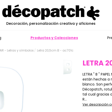
Decoración, personalización creativa y aficiones
g
Productos y Colecciones
Pr
R - Letras y símbolos
Letra 20,5cm B - ac701c
LETRA 2
LETRA " B " PAPE
están hechas a
blanco. Son perf
Décopatch, rotul
tal cual gracias
R...
Ver descripción 