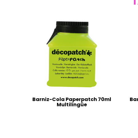
T
Barniz-Cola Paperpatch 70ml
Ba
Multilingüe