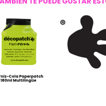
AMBIÉN TE PUEDE GUSTAR ES
rniz-Cola Paperpatch
180ml Multilingüe