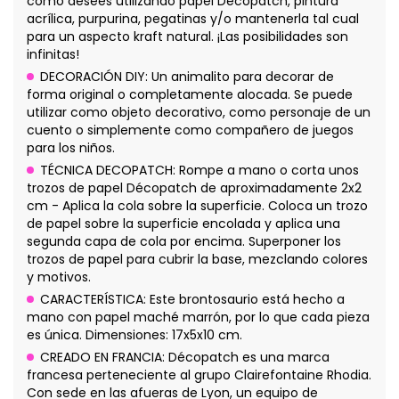
como desees utilizando papel Décopatch, pintura
acrílica, purpurina, pegatinas y/o mantenerla tal cual
para un aspecto kraft natural. ¡Las posibilidades son
infinitas!
DECORACIÓN DIY: Un animalito para decorar de
forma original o completamente alocada. Se puede
utilizar como objeto decorativo, como personaje de un
cuento o simplemente como compañero de juegos
para los niños.
TÉCNICA DECOPATCH: Rompe a mano o corta unos
trozos de papel Décopatch de aproximadamente 2x2
cm - Aplica la cola sobre la superficie. Coloca un trozo
de papel sobre la superficie encolada y aplica una
segunda capa de cola por encima. Superponer los
trozos de papel para cubrir la base, mezclando colores
y motivos.
CARACTERÍSTICA: Este brontosaurio está hecho a
mano con papel maché marrón, por lo que cada pieza
es única. Dimensiones: 17x5x10 cm.
CREADO EN FRANCIA: Décopatch es una marca
francesa perteneciente al grupo Clairefontaine Rhodia.
Con sede en las afueras de Lyon, un equipo de