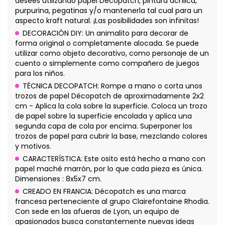
desees utilizando papel Décopatch, pintura acrílica,
purpurina, pegatinas y/o mantenerla tal cual para un
aspecto kraft natural. ¡Las posibilidades son infinitas!
DECORACIÓN DIY: Un animalito para decorar de
forma original o completamente alocada. Se puede
utilizar como objeto decorativo, como personaje de un
cuento o simplemente como compañero de juegos
para los niños.
TÉCNICA DECOPATCH: Rompe a mano o corta unos
trozos de papel Décopatch de aproximadamente 2x2
cm - Aplica la cola sobre la superficie. Coloca un trozo
de papel sobre la superficie encolada y aplica una
segunda capa de cola por encima. Superponer los
trozos de papel para cubrir la base, mezclando colores
y motivos.
CARACTERÍSTICA: Este osito está hecho a mano con
papel maché marrón, por lo que cada pieza es única.
Dimensiones : 8x5x7 cm.
CREADO EN FRANCIA: Décopatch es una marca
francesa perteneciente al grupo Clairefontaine Rhodia.
Con sede en las afueras de Lyon, un equipo de
apasionados busca constantemente nuevas ideas