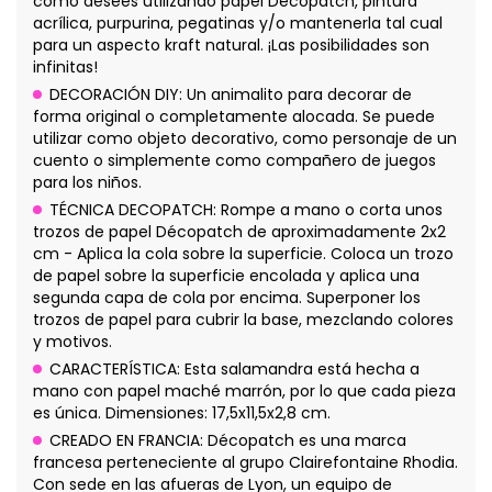
como desees utilizando papel Décopatch, pintura
acrílica, purpurina, pegatinas y/o mantenerla tal cual
para un aspecto kraft natural. ¡Las posibilidades son
infinitas!
DECORACIÓN DIY: Un animalito para decorar de
forma original o completamente alocada. Se puede
utilizar como objeto decorativo, como personaje de un
cuento o simplemente como compañero de juegos
para los niños.
TÉCNICA DECOPATCH: Rompe a mano o corta unos
trozos de papel Décopatch de aproximadamente 2x2
cm - Aplica la cola sobre la superficie. Coloca un trozo
de papel sobre la superficie encolada y aplica una
segunda capa de cola por encima. Superponer los
trozos de papel para cubrir la base, mezclando colores
y motivos.
CARACTERÍSTICA: Esta salamandra está hecha a
mano con papel maché marrón, por lo que cada pieza
es única. Dimensiones: 17,5x11,5x2,8 cm.
CREADO EN FRANCIA: Décopatch es una marca
francesa perteneciente al grupo Clairefontaine Rhodia.
Con sede en las afueras de Lyon, un equipo de