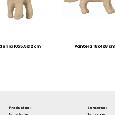
Gorila 10x5,5x12 cm
Pantera 16x4x8 c
Productos :
La marca :
Novedades
Technique