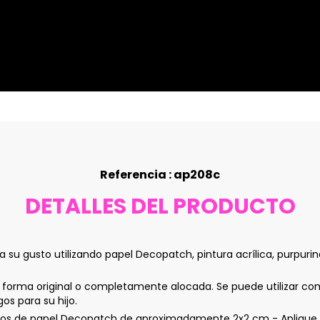
Referencia : ap208c
DETALLES DEL PRODUCTO
su gusto utilizando papel Decopatch, pintura acrílica, purpurin
 forma original o completamente alocada. Se puede utilizar co
s para su hijo.
s de papel Decopatch de aproximadamente 2x2 cm - Aplique la c