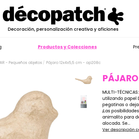
Decoración, personalización creativa y aficiones
g
Productos y Colecciones
Pr
R - Pequeños objetos
Pájaro 12x4x5,5 cm - ap208c
PÁJARO
MULTI-TÉCNICAS: 
utilizando papel 
pegatinas o dejar
¡Las posibilidade
animalito para 
alocada. Se...
Ver descripción 