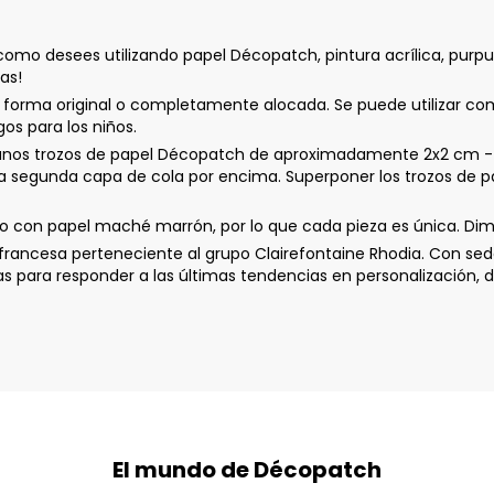
omo desees utilizando papel Décopatch, pintura acrílica, purpu
tas!
 forma original o completamente alocada. Se puede utilizar co
s para los niños.
 trozos de papel Décopatch de aproximadamente 2x2 cm - Apli
na segunda capa de cola por encima. Superponer los trozos de pa
 con papel maché marrón, por lo que cada pieza es única. Dime
ancesa perteneciente al grupo Clairefontaine Rhodia. Con sede
ara responder a las últimas tendencias en personalización, de
El mundo de Décopatch