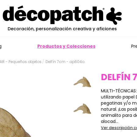
Decoración, personalización creativa y aficiones
g
Productos y Colecciones
Pr
R - Pequeños objetos
Delfín 7cm - ap604o
DELFÍN 
MULTI-TÉCNICAS:
utilizando papel 
pegatinas y/o ma
natural. ¡Las pos
animalito para 
alocad...
Ver descripción 