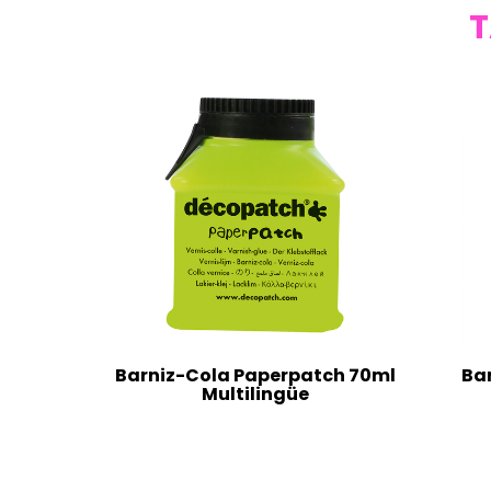
T
Barniz-Cola Paperpatch 70ml
Ba
Multilingüe