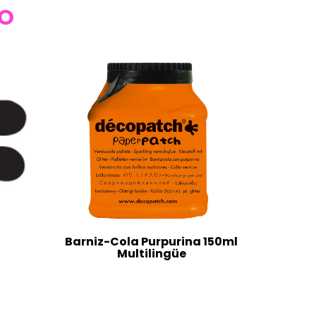
TO
Barniz-Cola Purpurina 150ml
Multilingüe