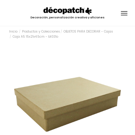
Togg
Decoración, personalización creativa y aficiones
navig
Inicio
Productos y Colecciones
OBJETOS PARA DECORAR - Cajas
Caja A5 15x21x4.5cm - bt031o