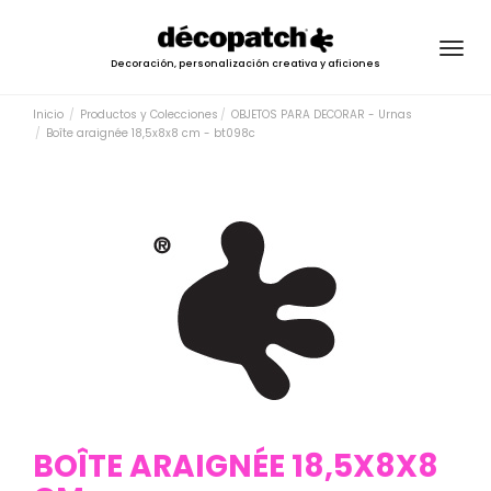
Togg
Decoración, personalización creativa y aficiones
navig
Inicio
Productos y Colecciones
OBJETOS PARA DECORAR - Urnas
Boîte araignée 18,5x8x8 cm - bt098c
BOÎTE ARAIGNÉE 18,5X8X8