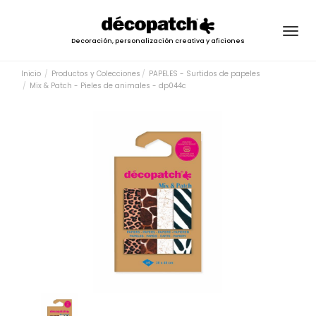
Togg
Decoración, personalización creativa y aficiones
navig
Inicio
Productos y Colecciones
PAPELES - Surtidos de papeles
Mix & Patch - Pieles de animales - dp044c