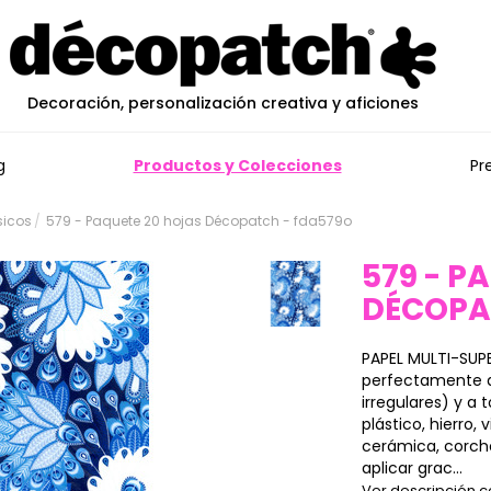
Decoración, personalización creativa y aficiones
g
Productos y Colecciones
Pr
sicos
579 - Paquete 20 hojas Décopatch - fda579o
579 - P
DÉCOP
PAPEL MULTI-SUPE
perfectamente a 
irregulares) y a
plástico, hierro, 
cerámica, corch
aplicar grac...
Ver descripción 