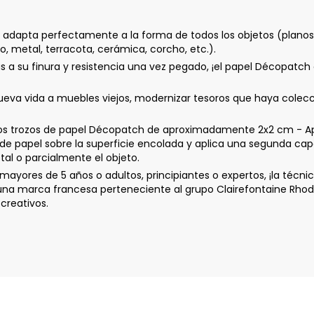
 adapta perfectamente a la forma de todos los objetos (planos o
no, metal, terracota, cerámica, corcho, etc.).
 a su finura y resistencia una vez pegado, ¡el papel Décopatch 
a vida a muebles viejos, modernizar tesoros que haya coleccio
os trozos de papel Décopatch de aproximadamente 2x2 cm - Apl
 de papel sobre la superficie encolada y aplica una segunda cap
tal o parcialmente el objeto.
ayores de 5 años o adultos, principiantes o expertos, ¡la técn
 una marca francesa perteneciente al grupo Clairefontaine Rhod
creativos.