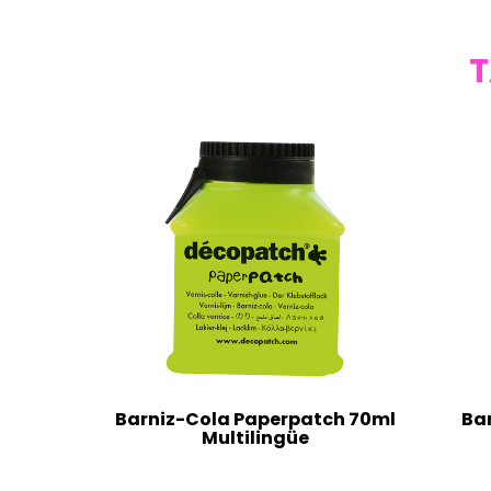
T
Barniz-Cola Paperpatch 70ml
Ba
Multilingüe