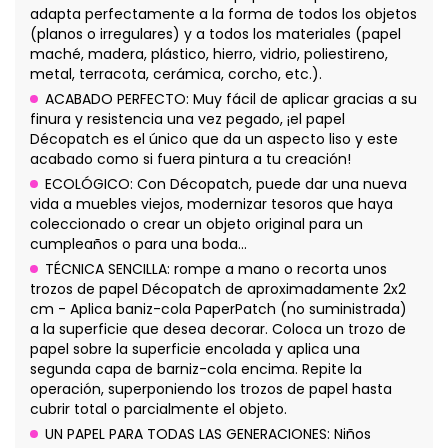
adapta perfectamente a la forma de todos los objetos
(planos o irregulares) y a todos los materiales (papel
maché, madera, plástico, hierro, vidrio, poliestireno,
metal, terracota, cerámica, corcho, etc.).
ACABADO PERFECTO: Muy fácil de aplicar gracias a su
finura y resistencia una vez pegado, ¡el papel
Décopatch es el único que da un aspecto liso y este
acabado como si fuera pintura a tu creación!
ECOLÓGICO: Con Décopatch, puede dar una nueva
vida a muebles viejos, modernizar tesoros que haya
coleccionado o crear un objeto original para un
cumpleaños o para una boda...
TÉCNICA SENCILLA: rompe a mano o recorta unos
trozos de papel Décopatch de aproximadamente 2x2
cm - Aplica baniz-cola PaperPatch (no suministrada)
a la superficie que desea decorar. Coloca un trozo de
papel sobre la superficie encolada y aplica una
segunda capa de barniz-cola encima. Repite la
operación, superponiendo los trozos de papel hasta
cubrir total o parcialmente el objeto.
UN PAPEL PARA TODAS LAS GENERACIONES: Niños