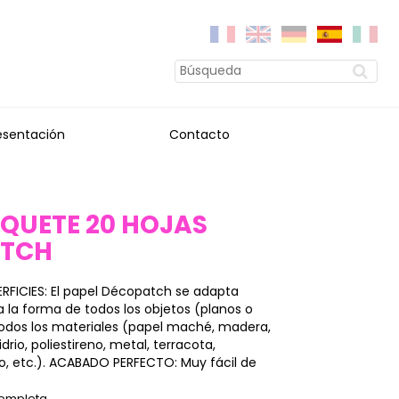
esentación
Contacto
AQUETE 20 HOJAS
ATCH
RFICIES: El papel Décopatch se adapta
la forma de todos los objetos (planos o
 todos los materiales (papel maché, madera,
vidrio, poliestireno, metal, terracota,
o, etc.). ACABADO PERFECTO: Muy fácil de
completa