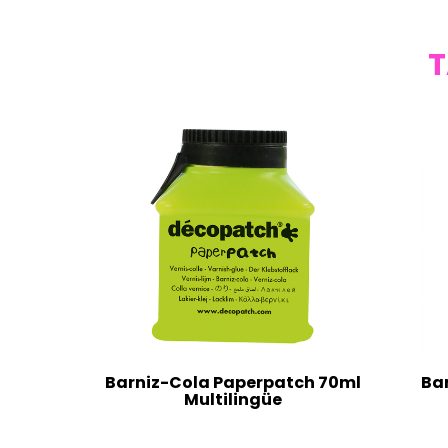
T
Barniz-Cola Paperpatch 70ml
Ba
Multilingüe