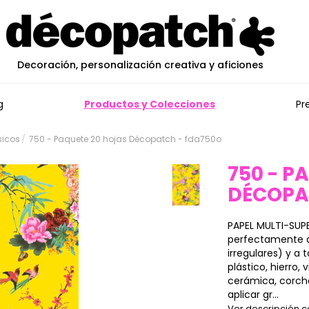
Decoración, personalización creativa y aficiones
g
Productos y Colecciones
Pr
sicos
750 - Paquete 20 hojas Décopatch - fda750o
750 - P
DÉCOP
PAPEL MULTI-SUPE
perfectamente a 
irregulares) y a
plástico, hierro, 
cerámica, corch
aplicar gr...
Ver descripción 