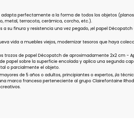
 adapta perfectamente a la forma de todos los objetos (planos o
no, metal, terracota, cerámica, corcho, etc.).
 a su finura y resistencia una vez pegado, ¡el papel Décopatch 
a vida a muebles viejos, modernizar tesoros que haya coleccio
os trozos de papel Décopatch de aproximadamente 2x2 cm - Apl
 de papel sobre la superficie encolada y aplica una segunda cap
tal o parcialmente el objeto.
ayores de 5 años o adultos, principiantes o expertos, ¡la técn
 una marca francesa perteneciente al grupo Clairefontaine Rhod
creativos.