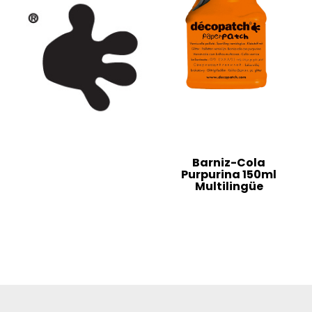
Barniz-Cola
Purpurina 150ml
Multilingüe