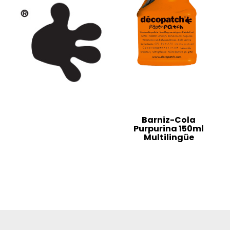
Barniz-Cola
Purpurina 150ml
Multilingüe