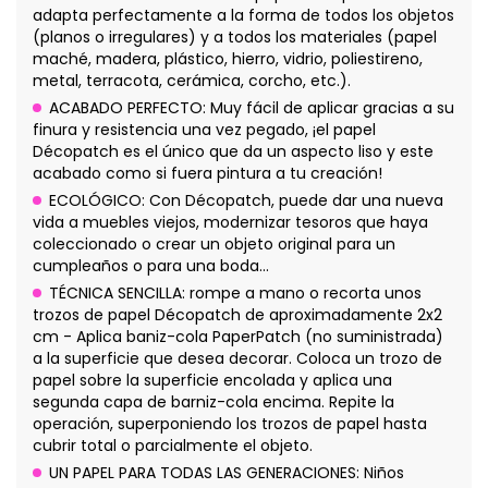
adapta perfectamente a la forma de todos los objetos
(planos o irregulares) y a todos los materiales (papel
maché, madera, plástico, hierro, vidrio, poliestireno,
metal, terracota, cerámica, corcho, etc.).
ACABADO PERFECTO: Muy fácil de aplicar gracias a su
finura y resistencia una vez pegado, ¡el papel
Décopatch es el único que da un aspecto liso y este
acabado como si fuera pintura a tu creación!
ECOLÓGICO: Con Décopatch, puede dar una nueva
vida a muebles viejos, modernizar tesoros que haya
coleccionado o crear un objeto original para un
cumpleaños o para una boda...
TÉCNICA SENCILLA: rompe a mano o recorta unos
trozos de papel Décopatch de aproximadamente 2x2
cm - Aplica baniz-cola PaperPatch (no suministrada)
a la superficie que desea decorar. Coloca un trozo de
papel sobre la superficie encolada y aplica una
segunda capa de barniz-cola encima. Repite la
operación, superponiendo los trozos de papel hasta
cubrir total o parcialmente el objeto.
UN PAPEL PARA TODAS LAS GENERACIONES: Niños