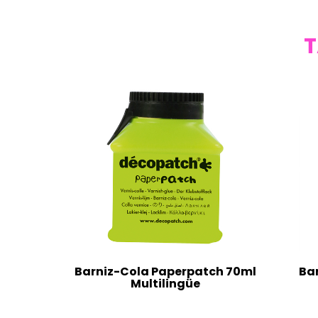
T
Barniz-Cola Paperpatch 70ml
Ba
Multilingüe