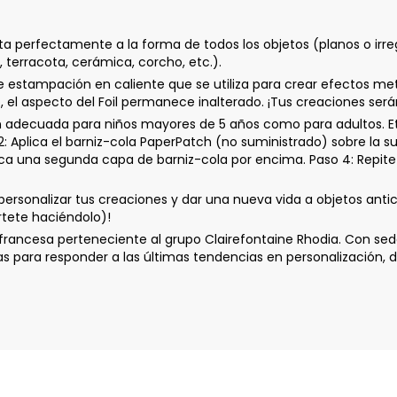
a perfectamente a la forma de todos los objetos (planos o irre
l, terracota, cerámica, corcho, etc.).
e estampación en caliente que se utiliza para crear efectos metá
do, el aspecto del Foil permanece inalterado. ¡Tus creaciones será
n adecuada para niños mayores de 5 años como para adultos. Et
plica el barniz-cola PaperPatch (no suministrado) sobre la sup
lica una segunda capa de barniz-cola por encima. Paso 4: Repite
sonalizar tus creaciones y dar una nueva vida a objetos anticu
értete haciéndolo)!
ancesa perteneciente al grupo Clairefontaine Rhodia. Con sede
ara responder a las últimas tendencias en personalización, de