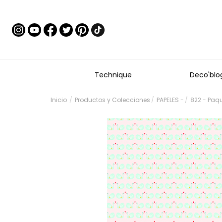
Technique
Deco'blo
Inicio
Productos y Colecciones
PAPELES -
822 - Paq