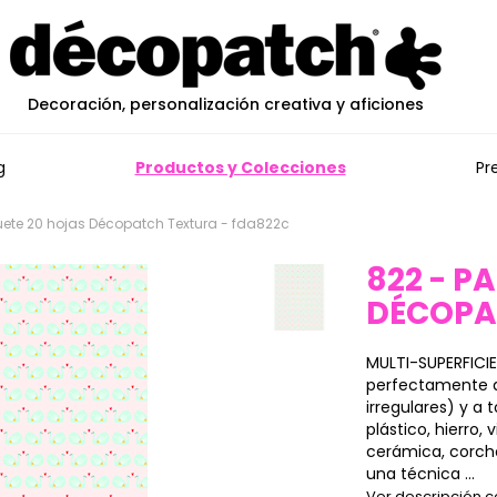
Decoración, personalización creativa y aficiones
g
Productos y Colecciones
Pr
uete 20 hojas Décopatch Textura - fda822c
822 - P
DÉCOPA
MULTI-SUPERFICIE
perfectamente a 
irregulares) y a
plástico, hierro, 
cerámica, corcho,
una técnica ...
Ver descripción 