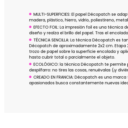
MULTI-SUPERFICIES: El papel Décopatch se adapt
madera, plástico, hierro, vidrio, poliestireno, meta
EFECTO FOIL: La impresión foil es una técnica d
diseño y realza el brillo del papel. Tras el encola
TÉCNICA SENCILLA: La técnica Décopatch es ta
Décopatch de aproximadamente 2x2 cm. Etapa 2: A
trozo de papel sobre la superficie encolada y ap
hasta cubrir total o parcialmente el objeto.
ECOLÓGICO: la técnica Décopatch te permite per
despilfarro: no tires las cosas, renuévalas (¡y divi
CREADO EN FRANCIA: Décopatch es una marca fr
apasionados busca constantemente nuevas ideas p