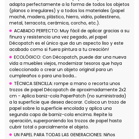
adapta perfectamente a la forma de todos los objetos
(planos o irregulares) y a todos los materiales (papel
maché, madera, plástico, hierro, vidrio, poliestireno,
metal, terracota, cerámica, corcho, etc.).
ACABADO PERFECTO: Muy fácil de aplicar gracias a su
finura y resistencia una vez pegado, ¡el papel
Décopatch es el único que da un aspecto liso y este
acabado como si fuera pintura a tu creación!
ECOLÓGICO: Con Décopatch, puede dar una nueva
vida a muebles viejos, modernizar tesoros que haya
coleccionado o crear un objeto original para un
cumpleaños o para una boda...
TÉCNICA SENCILLA: rompe a mano o recorta unos
trozos de papel Décopatch de aproximadamente 2x2
cm - Aplica baniz-cola PaperPatch (no suministrada)
a la superficie que desea decorar. Coloca un trozo de
papel sobre la superficie encolada y aplica una
segunda capa de barniz-cola encima. Repite la
operación, superponiendo los trozos de papel hasta
cubrir total o parcialmente el objeto.
UN PAPEL PARA TODAS LAS GENERACIONES: Niños