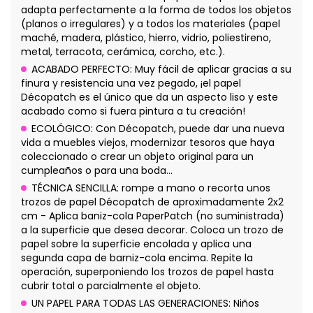
adapta perfectamente a la forma de todos los objetos
(planos o irregulares) y a todos los materiales (papel
maché, madera, plástico, hierro, vidrio, poliestireno,
metal, terracota, cerámica, corcho, etc.).
ACABADO PERFECTO: Muy fácil de aplicar gracias a su
finura y resistencia una vez pegado, ¡el papel
Décopatch es el único que da un aspecto liso y este
acabado como si fuera pintura a tu creación!
ECOLÓGICO: Con Décopatch, puede dar una nueva
vida a muebles viejos, modernizar tesoros que haya
coleccionado o crear un objeto original para un
cumpleaños o para una boda...
TÉCNICA SENCILLA: rompe a mano o recorta unos
trozos de papel Décopatch de aproximadamente 2x2
cm - Aplica baniz-cola PaperPatch (no suministrada)
a la superficie que desea decorar. Coloca un trozo de
papel sobre la superficie encolada y aplica una
segunda capa de barniz-cola encima. Repite la
operación, superponiendo los trozos de papel hasta
cubrir total o parcialmente el objeto.
UN PAPEL PARA TODAS LAS GENERACIONES: Niños