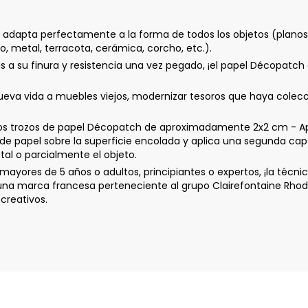
 adapta perfectamente a la forma de todos los objetos (planos o
no, metal, terracota, cerámica, corcho, etc.).
 a su finura y resistencia una vez pegado, ¡el papel Décopatch 
a vida a muebles viejos, modernizar tesoros que haya coleccio
os trozos de papel Décopatch de aproximadamente 2x2 cm - Apl
 de papel sobre la superficie encolada y aplica una segunda cap
tal o parcialmente el objeto.
ayores de 5 años o adultos, principiantes o expertos, ¡la técn
 una marca francesa perteneciente al grupo Clairefontaine Rhod
creativos.