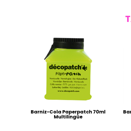
T
Barniz-Cola Paperpatch 70ml
Ba
Multilingüe