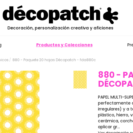
Decoración, personalización creativa y aficiones
g
Productos y Colecciones
Pr
sicos
880 - Paquete 20 hojas Décopatch - fda880c
880 - P
DÉCOP
PAPEL MULTI-SUPE
perfectamente a 
irregulares) y a
plástico, hierro, 
cerámica, corch
aplicar gr...
Ver descripción 