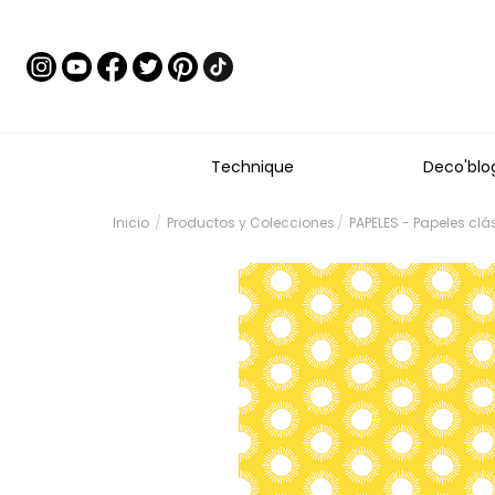
Technique
Deco'blo
Inicio
Productos y Colecciones
PAPELES - Papeles clá