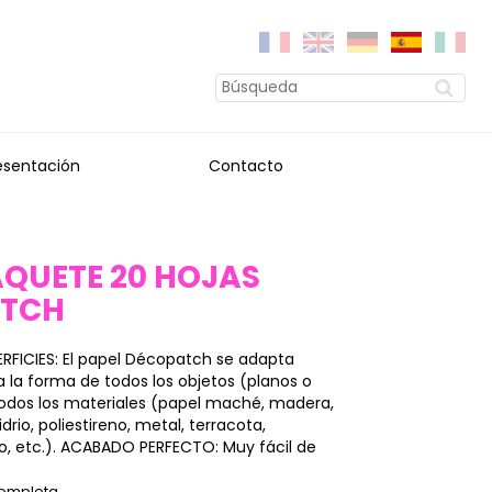
esentación
Contacto
AQUETE 20 HOJAS
ATCH
RFICIES: El papel Décopatch se adapta
la forma de todos los objetos (planos o
 todos los materiales (papel maché, madera,
vidrio, poliestireno, metal, terracota,
o, etc.). ACABADO PERFECTO: Muy fácil de
completa