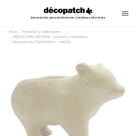
Togg
Decoración, personalización creativa y aficiones
navig
Inicio
Productos y Colecciones
OBJETOS PARA DECORAR - Jarrones y maceteros
Macetero oso 20x10x13,5cm - hd053c