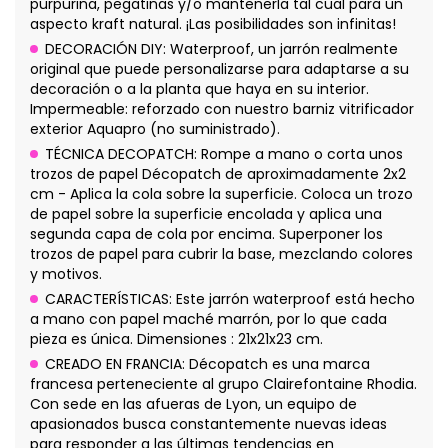
purpurina, pegatinas y/o mantenerla tal cual para un
aspecto kraft natural. ¡Las posibilidades son infinitas!
DECORACIÓN DIY: Waterproof, un jarrón realmente
original que puede personalizarse para adaptarse a su
decoración o a la planta que haya en su interior.
Impermeable: reforzado con nuestro barniz vitrificador
exterior Aquapro (no suministrado).
TÉCNICA DECOPATCH: Rompe a mano o corta unos
trozos de papel Décopatch de aproximadamente 2x2
cm - Aplica la cola sobre la superficie. Coloca un trozo
de papel sobre la superficie encolada y aplica una
segunda capa de cola por encima. Superponer los
trozos de papel para cubrir la base, mezclando colores
y motivos.
CARACTERÍSTICAS: Este jarrón waterproof está hecho
a mano con papel maché marrón, por lo que cada
pieza es única. Dimensiones : 21x21x23 cm.
CREADO EN FRANCIA: Décopatch es una marca
francesa perteneciente al grupo Clairefontaine Rhodia.
Con sede en las afueras de Lyon, un equipo de
apasionados busca constantemente nuevas ideas
para responder a las últimas tendencias en