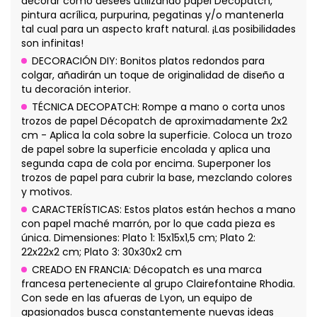
decorar como desees utilizando papel Décopatch,
pintura acrílica, purpurina, pegatinas y/o mantenerla
tal cual para un aspecto kraft natural. ¡Las posibilidades
son infinitas!
DECORACIÓN DIY: Bonitos platos redondos para
colgar, añadirán un toque de originalidad de diseño a
tu decoración interior.
TÉCNICA DECOPATCH: Rompe a mano o corta unos
trozos de papel Décopatch de aproximadamente 2x2
cm - Aplica la cola sobre la superficie. Coloca un trozo
de papel sobre la superficie encolada y aplica una
segunda capa de cola por encima. Superponer los
trozos de papel para cubrir la base, mezclando colores
y motivos.
CARACTERÍSTICAS: Estos platos están hechos a mano
con papel maché marrón, por lo que cada pieza es
única. Dimensiones: Plato 1: 15x15x1,5 cm; Plato 2:
22x22x2 cm; Plato 3: 30x30x2 cm
CREADO EN FRANCIA: Décopatch es una marca
francesa perteneciente al grupo Clairefontaine Rhodia.
Con sede en las afueras de Lyon, un equipo de
apasionados busca constantemente nuevas ideas