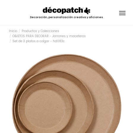
Togg
Decoración, personalización creativa y aficiones
navig
Inicio
Productos y Colecciones
OBJETOS PARA DECORAR - Jarrones y maceteros
Set de 3 platos a colgar - hd083c