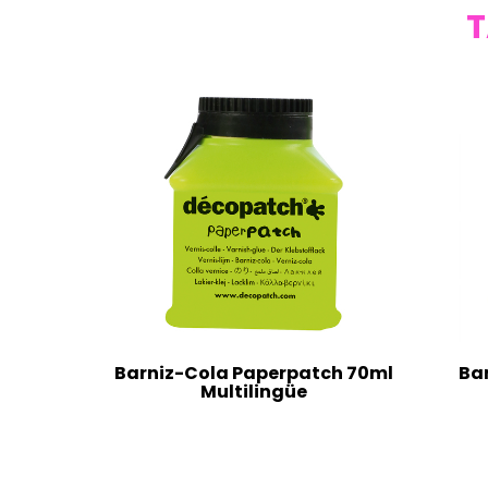
T
Barniz-Cola Paperpatch 70ml
Ba
Multilingüe