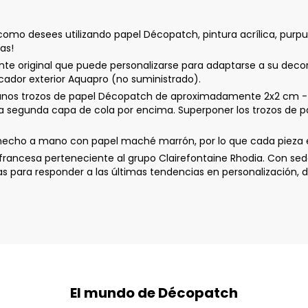
omo desees utilizando papel Décopatch, pintura acrílica, purpu
tas!
e original que puede personalizarse para adaptarse a su decorac
icador exterior Aquapro (no suministrado).
 trozos de papel Décopatch de aproximadamente 2x2 cm - Apli
na segunda capa de cola por encima. Superponer los trozos de pa
hecho a mano con papel maché marrón, por lo que cada pieza es
ancesa perteneciente al grupo Clairefontaine Rhodia. Con sede
ara responder a las últimas tendencias en personalización, de
El mundo de Décopatch