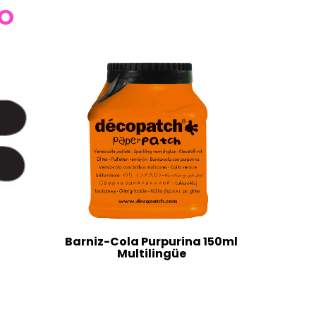
TO
Barniz-Cola Purpurina 150ml
Multilingüe