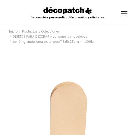
Togg
Decoración, personalización creativa y aficiones
navig
Inicio
Productos y Colecciones
OBJETOS PARA DECORAR - Jarrones y maceteros
Jarrón grande Arca waterproof 16x5x25cm - hd091c