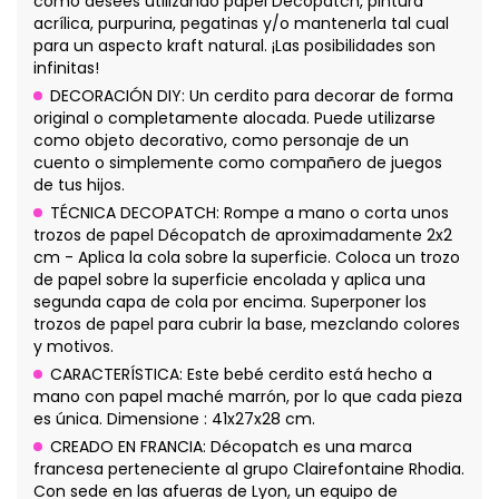
como desees utilizando papel Décopatch, pintura
acrílica, purpurina, pegatinas y/o mantenerla tal cual
para un aspecto kraft natural. ¡Las posibilidades son
infinitas!
DECORACIÓN DIY: Un cerdito para decorar de forma
original o completamente alocada. Puede utilizarse
como objeto decorativo, como personaje de un
cuento o simplemente como compañero de juegos
de tus hijos.
TÉCNICA DECOPATCH: Rompe a mano o corta unos
trozos de papel Décopatch de aproximadamente 2x2
cm - Aplica la cola sobre la superficie. Coloca un trozo
de papel sobre la superficie encolada y aplica una
segunda capa de cola por encima. Superponer los
trozos de papel para cubrir la base, mezclando colores
y motivos.
CARACTERÍSTICA: Este bebé cerdito está hecho a
mano con papel maché marrón, por lo que cada pieza
es única. Dimensione : 41x27x28 cm.
CREADO EN FRANCIA: Décopatch es una marca
francesa perteneciente al grupo Clairefontaine Rhodia.
Con sede en las afueras de Lyon, un equipo de