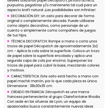
desees utilizando papel Décopatch, pintura acrílica,
purpurina, pegatinas y/o mantenerla tal cual para un
aspecto kraft natural. ¡Las posibilidades son infinitas!
DECORACIÓN DIY: Un osito para decorar de forma
original o completamente alocada. Puede utilizarse
como objeto decorativo, como personaje de un
cuento o simplemente como compañero de juegos
de tus hijos.
TÉCNICA DECOPATCH: Rompe a mano o corta unos
trozos de papel Décopatch de aproximadamente 2x2
cm - Aplica la cola sobre la superficie. Coloca un trozo
de papel sobre la superficie encolada y aplica una
segunda capa de cola por encima. Superponer los
trozos de papel para cubrir la base, mezclando colores
y motivos.
CARACTERÍSTICA: Este osito está hecho a mano con
papel maché marrón, por lo que cada pieza es única.
Dimensione : 38x30x35 cm.
CREADO EN FRANCIA: Décopatch es una marca
francesa perteneciente al grupo Clairefontaine Rhodia.
Con sede en las afueras de Lyon, un equipo de
apasionados busca constantemente nuevas ideas