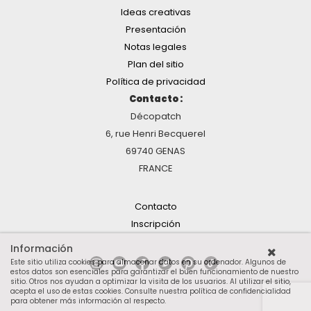
Ideas creativas
Presentación
Notas legales
Plan del sitio
Política de privacidad
Contacto :
Décopatch
6, rue Henri Becquerel
69740 GENAS
FRANCE
Contacto
Inscripción
Información
Este sitio utiliza cookies para almacenar datos en su ordenador. Algunos de
estos datos son esenciales para garantizar el buen funcionamiento de nuestro
sitio. Otros nos ayudan a optimizar la visita de los usuarios. Al utilizar el sitio,
acepta el uso de estas cookies.
Consulte nuestra política de confidencialidad
para obtener más información al respecto
.